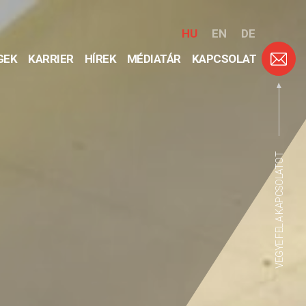
HU
EN
DE
GEK
KARRIER
HÍREK
MÉDIATÁR
KAPCSOLAT
VEGYE FEL A KAPCSOLATOT