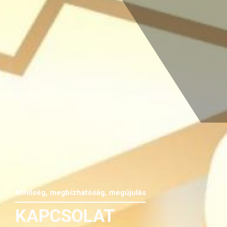
Minőség, megbízhatóság, megújulás
KAPCSOLAT