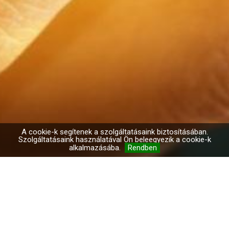
A cookie-k segítenek a szolgáltatásaink biztosításában.
Szolgáltatásaink használatával Ön beleegyezik a cookie-k
alkalmazásába.
Rendben
DÉLVIV Kft.
Cím: H - 7630 Pécs, Edison út 44.
Tel.:
+ 3672510510
Fax: + 3672327526